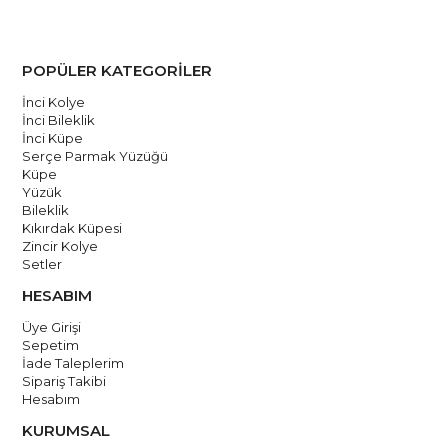
gösterin.
Darbelere Karşı Dikkat: Kolyenizi sürtünme veya darbelerden
korumanız önemlidir. Egzersiz yaparken, ağır eşyalar taşırken
POPÜLER KATEGORİLER
veya sert yüzeylere temas ettiğinizde Kolyenizi çıkarmayı
İnci Kolye
düşünebilirsiniz.Kendi atölyemizde ustalarımız tarafından
İnci Bileklik
İnci Küpe
üretilmekte ve kalite standartlarına uygun olarak el işçiliği ile
Serçe Parmak Yüzüğü
yapılmaktadır. Talimatlarımızı takip ederek bu özel kolyenin
Küpe
Yüzük
güzelliğini uzun süre koruyabilirsiniz.
Bileklik
Kıkırdak Küpesi
El yapımıdır.
Zincir Kolye
Setler
Ücretsiz Kargo
HESABIM
Üye Girişi
Sepetim
İade Taleplerim
Sipariş Takibi
Hesabım
KURUMSAL