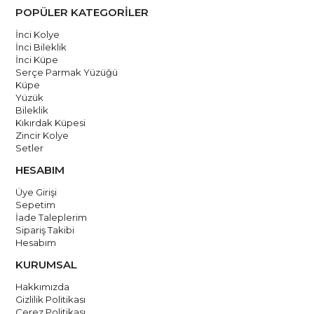
korumanız önemlidir. Egzersiz yaparken, ağır eşyalar taşırken
POPÜLER KATEGORİLER
veya sert yüzeylere temas ettiğinizde Kolyenizi çıkarmayı
İnci Kolye
düşünebilirsiniz.Kendi atölyemizde ustalarımız tarafından
İnci Bileklik
İnci Küpe
üretilmekte ve kalite standartlarına uygun olarak el işçiliği ile
Serçe Parmak Yüzüğü
yapılmaktadır. Talimatlarımızı takip ederek bu özel kolyenin
Küpe
Yüzük
güzelliğini uzun süre koruyabilirsiniz.
Bileklik
Kıkırdak Küpesi
El yapımıdır.
Zincir Kolye
Setler
Ücretsiz Kargo
HESABIM
Üye Girişi
Sepetim
İade Taleplerim
Sipariş Takibi
Hesabım
KURUMSAL
Hakkımızda
Gizlilik Politikası
Çerez Politikası