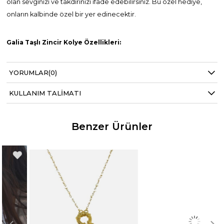
olan sevginizi ve takdirinizi ifade edebilirsiniz. Bu özel hediye,
onların kalbinde özel bir yer edinecektir.
Galia Taşlı Zincir Kolye Özellikleri:
925 ayar gümüş
YORUMLAR
22K Altın kaplama
(0)
Kolye Rengi: Altın
Kolyenin ön kısmından beyaz taşlı kapama kilit detayı
KULLANIM TALIMATI
mevcuttur.
Zirkon taşıyla detaylandırılmıştır.
Yaklaşık Kolye Uzunluğu: 45 cm
Ayarlanabilir uzunluk ( Kolyenin arka kısmında bulunan 3 cm
Benzer Ürünler
uzunluğundaki uzatma zinciriyle)
Yaklaşık Gramajı: 24,80 gr
Teslim süresi sipariş yoğunluğuna göre 3 ila 5 iş günü
arasında değişmektedir.
Tek olarak satılmaktadır.
Kullanım Talimatı: