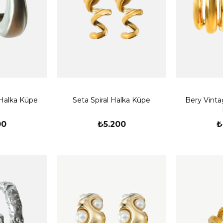
Halka Küpe
Seta Spiral Halka Küpe
Bery Vint
00
₺5.200
₺