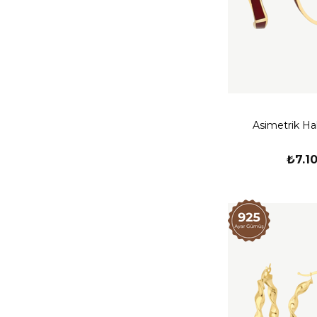
Asimetrik Ha
₺7.1