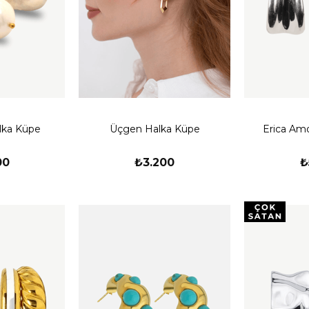
alka Küpe
Üçgen Halka Küpe
Erica Am
00
₺3.200
₺