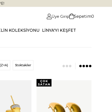
YE!
Üye Girişi
Sepetim
0
ELİN KOLEKSİYONU
LİNYA'YI KEŞFET
(Z<A)
Stoktakiler