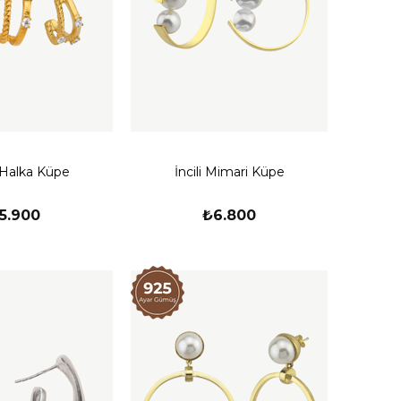
 Halka Küpe
İncili Mimari Küpe
5.900
₺6.800