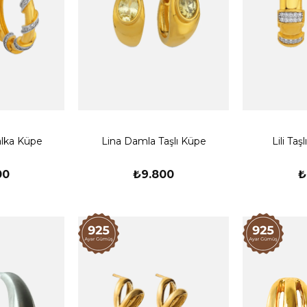
alka Küpe
Lina Damla Taşlı Küpe
Lili Taş
00
₺9.800
₺