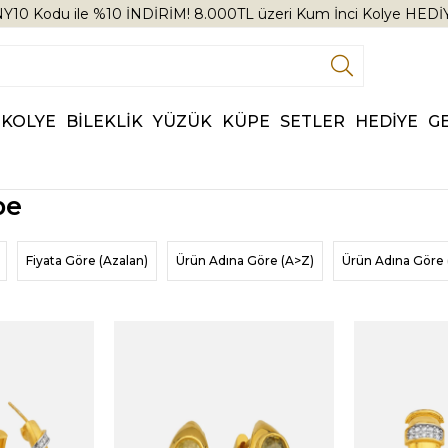
Y10 Kodu ile %10 İNDİRİM! 8.000TL üzeri Kum İnci Kolye HEDİ
KOLYE
BİLEKLİK
YÜZÜK
KÜPE
SETLER
HEDİYE
G
pe
Fiyata Göre (Azalan)
Ürün Adına Göre (A>Z)
Ürün Adına Göre 