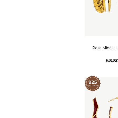
Rosa Mineli H
₺8.8