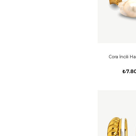
Cora İncili H
₺7.8