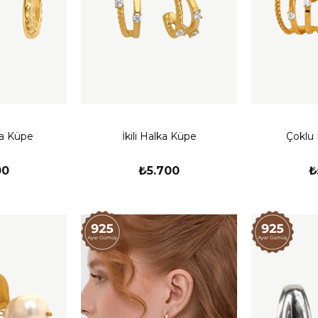
a Küpe
İkili Halka Küpe
Çoklu
00
₺5.700
₺