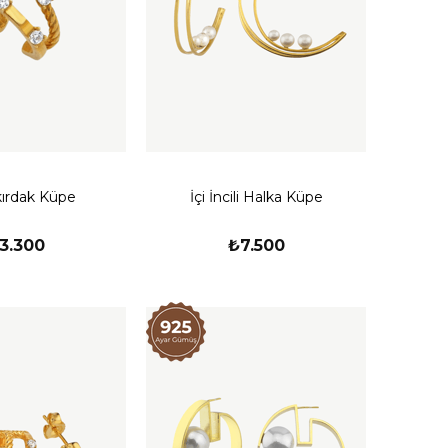
Kıkırdak Küpe
İçi İncili Halka Küpe
3.300
₺7.500