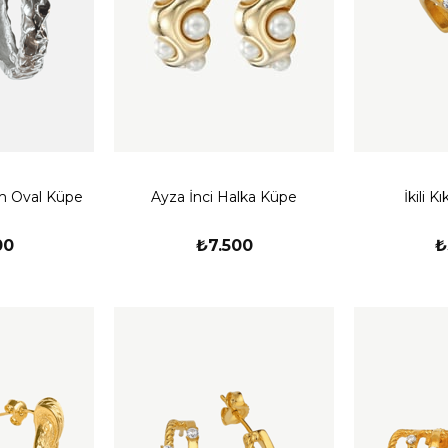
m Oval Küpe
Ayza İnci Halka Küpe
İkili 
00
₺7.500
₺