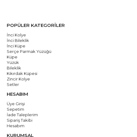
üretilmekte ve kalite standartlarına uygun olarak el işçiliği ile
yapılmaktadır. Talimatlarımızı takip ederek bu özel kolyenin
güzelliğini uzun süre koruyabilirsiniz.
POPÜLER KATEGORİLER
İnci Kolye
El yapımıdır.
İnci Bileklik
İnci Küpe
Ücretsiz Kargo
Serçe Parmak Yüzüğü
Küpe
Yüzük
Bileklik
Kıkırdak Küpesi
Zincir Kolye
Setler
HESABIM
Üye Girişi
Sepetim
İade Taleplerim
Sipariş Takibi
Hesabım
KURUMSAL