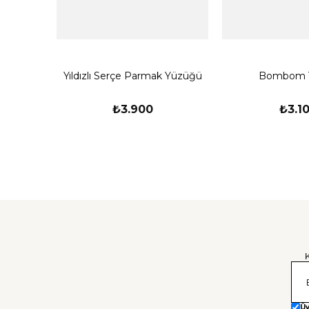
Yıldızlı Serçe Parmak Yüzüğü
Bombom 
₺3.900
₺3.1
Üy