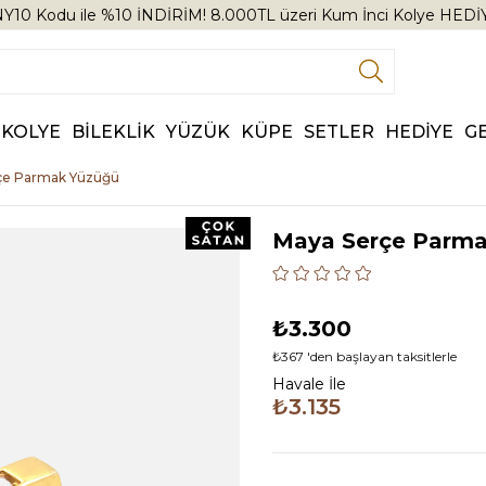
Y10 Kodu ile %10 İNDİRİM! 8.000TL üzeri Kum İnci Kolye HEDİ
KOLYE
BİLEKLİK
YÜZÜK
KÜPE
SETLER
HEDİYE
G
çe Parmak Yüzüğü
Maya Serçe Parma
₺3.300
₺367
'den başlayan taksitlerle
Havale İle
₺3.135