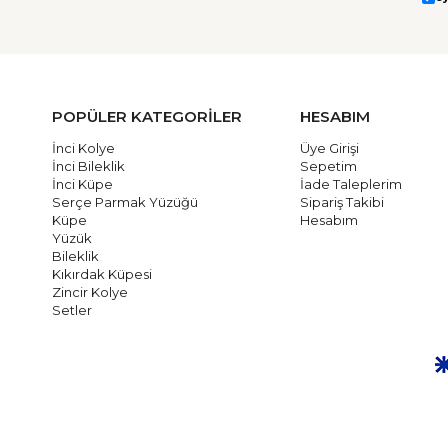
POPÜLER KATEGORİLER
HESABIM
İnci Kolye
Üye Girişi
İnci Bileklik
Sepetim
İnci Küpe
İade Taleplerim
Serçe Parmak Yüzüğü
Sipariş Takibi
Küpe
Hesabım
Yüzük
Bileklik
Kıkırdak Küpesi
Zincir Kolye
Setler