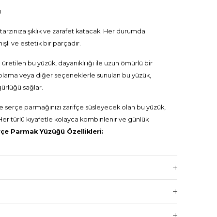
ü
tarzınıza şıklık ve zarafet katacak. Her durumda
ışlı ve estetik bir parçadır.
retilen bu yüzük, dayanıklılığı ile uzun ömürlü bir
aplama veya diğer seçeneklerle sunulan bu yüzük,
gürlüğü sağlar.
de serçe parmağınızı zarifçe süsleyecek olan bu yüzük,
Her türlü kıyafetle kolayca kombinlenir ve günlük
çe Parmak Yüzüğü Özellikleri:
ama, 14K Rose Gold Kaplama, Gümüş Beyazı Kaplama
andırılmıştır.