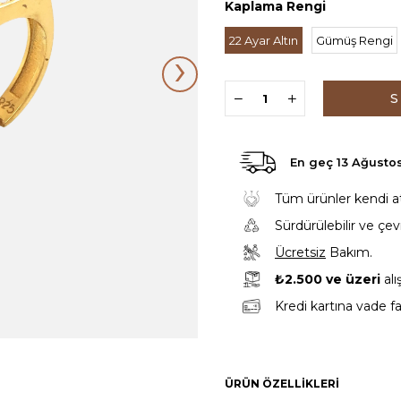
Kaplama Rengi
22 Ayar Altın
Gümüş Rengi
›
En geç
13 Ağusto
Tüm ürünler kendi atöl
Sürdürülebilir ve çe
Ücretsiz
Bakım.
₺2.500 ve üzeri
alı
Kredi kartına vade fa
ÜRÜN ÖZELLIKLERI