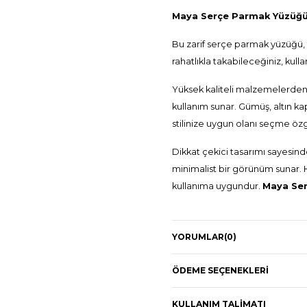
Maya Serçe Parmak Yüzüğ
Bu zarif serçe parmak yüzüğü, 
rahatlıkla takabileceğiniz, kullan
Yüksek kaliteli malzemelerden ü
kullanım sunar. Gümüş, altın k
stilinize uygun olanı seçme öz
Dikkat çekici tasarımı sayesin
minimalist bir görünüm sunar. 
kullanıma uygundur.
Maya Ser
925 Ayar Gümüş
YORUMLAR
(0)
Renk: 22 Ayar Altın Kapl
Yaklaşık Gramaj: 2,43 gr
ÖDEME SEÇENEKLERI
Bir adet zirkon taşla detayl
Boyutu ayarlanabilirdir.
KULLANIM TALIMATI