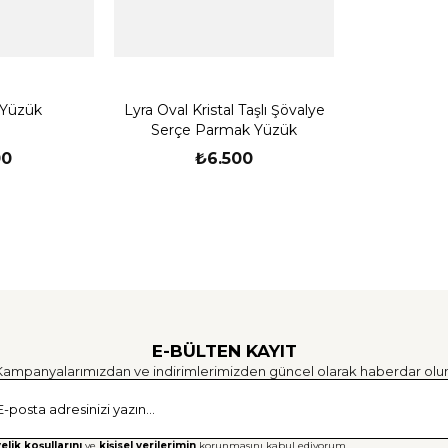
Yüzük
Lyra Oval Kristal Taşlı Şövalye
Serçe Parmak Yüzük
00
₺6.500
E-BÜLTEN KAYIT
Kampanyalarımızdan ve indirimlerimizden güncel olarak haberdar olun
Gönd
elik koşullarını
ve
kişisel verilerimin
korunmasını kabul ediyorum.