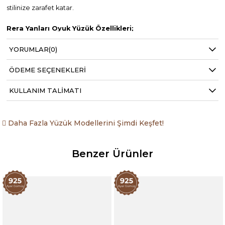
stilinize zarafet katar.
Rera Yanları Oyuk Yüzük Özellikleri;
YORUMLAR
(0)
925 Ayar Gümüş
22k Gold Kaplama
ÖDEME SEÇENEKLERI
Kaplama Rengi: Parlak Gold
Yüzük ölçüsü ayarlanabilir.
KULLANIM TALIMATI
Daha Fazla Yüzük Modellerini Şimdi Keşfet!
Benzer Ürünler