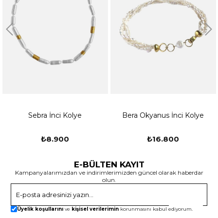
Parfüm ve Kimyasallar: Kolyenizi kullanırken parfüm, losyon, saç
spreyi gibi kimyasal ürünlerin doğrudan temasından kaçının. Bu
tür kimyasalların mücevherinize zarar verebileceğini unutmayın.
Bunların yanı sıra, Kolyenizi çıkarmadan önce yüzme, duş alma
veya spor yapma gibi aktivitelerde kullanmamaya özen
gösterin.
Darbelere Karşı Dikkat: Kolyenizi sürtünme veya darbelerden
korumanız önemlidir. Egzersiz yaparken, ağır eşyalar taşırken
veya sert yüzeylere temas ettiğinizde Kolyenizi çıkarmayı
Sebra İnci Kolye
Bera Okyanus İnci Kolye
düşünebilirsiniz.Kendi atölyemizde ustalarımız tarafından
üretilmekte ve kalite standartlarına uygun olarak el işçiliği ile
₺8.900
₺16.800
yapılmaktadır. Talimatlarımızı takip ederek bu özel kolyenin
güzelliğini uzun süre koruyabilirsiniz.
E-BÜLTEN KAYIT
Kampanyalarımızdan ve indirimlerimizden güncel olarak haberdar
El yapımıdır.
olun.
Gönder
Ücretsiz Kargo
Üyelik koşullarını
ve
kişisel verilerimin
korunmasını kabul ediyorum.