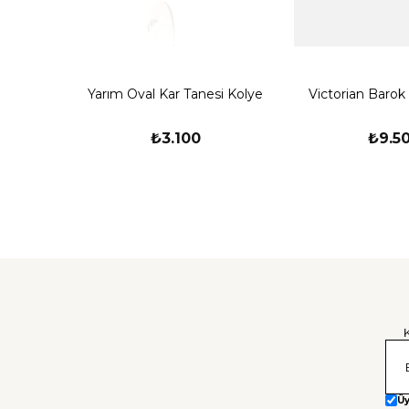
Yarım Oval Kar Tanesi Kolye
Victorian Barok
₺3.100
₺9.5
Üy