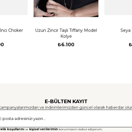
 İnci Choker
Uzun Zincir Taşlı Tiffany Model
Seya 
Kolye
00
₺6.100
₺
E-BÜLTEN KAYIT
Kampanyalarımızdan ve indirimlerimizden güncel olarak haberdar olun
Gönd
elik koşullarını
ve
kişisel verilerimin
korunmasını kabul ediyorum.