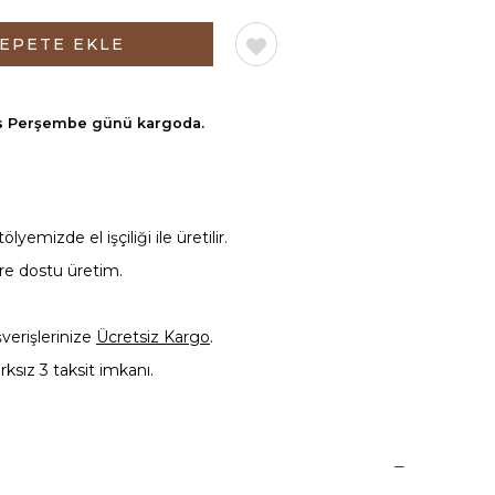
s Perşembe günü
kargoda.
yemizde el işçiliği ile üretilir.
vre dostu üretim.
şverişlerinize
Ücretsiz Kargo
.
rksız 3 taksit imkanı.