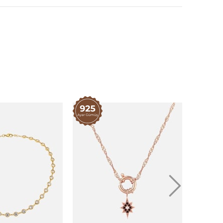
0gr
rok inci kullanılmıştır.
retildiği için ölçülerde ±1-2 cm farklılık