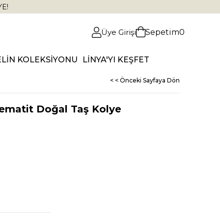
YE!
Üye Girişi
Sepetim
0
ELİN KOLEKSİYONU
LİNYA'YI KEŞFET
< < Önceki Sayfaya Dön
Hematit Doğal Taş Kolye