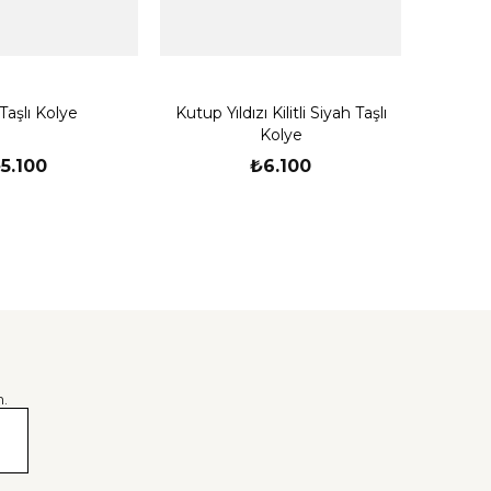
Deniz
Taşlı Kolye
Kutup Yıldızı Kilitli Siyah Taşlı
Kolye
5.100
₺6.100
.
er