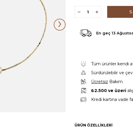
›
En geç
13 Ağusto
Tüm ürünler kendi atöl
Sürdürülebilir ve çe
Ücretsiz
Bakım.
₺2.500 ve üzeri
alı
Kredi kartına vade fa
ÜRÜN ÖZELLIKLERI