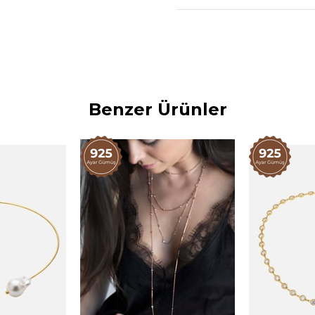
Kolye Yaklaşık Gramaj: 7.8
Doğal Hematit taş ve ba
Ürünler doğal taşlarla ü
oluşabilmektedir.
Benzer Ürünler