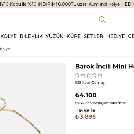
Y10 Kodu ile %10 İNDİRİM! 8.000TL üzeri Kum İnci Kolye HEDİ
KOLYE
BİLEKLİK
YÜZÜK
KÜPE
SETLER
HEDİYE
G
 Kolye
Barok İncili Mini 
925 Ayar Gümüş
₺4.100
₺456
'den başlayan taksitlerle
Havale İle
₺3.895