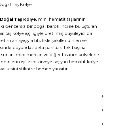
Doğal Taş Kolye
t Doğal Taş Kolye
, mini hematit taşlarının
aki benzersiz bir doğal barok inci ile buluşturan
taş kolye işçiliğiyle üretilmiş büyüleyici bir
etim anlayışıyla titizlikle şekillendirilen ve
sinde boyunda adeta parıldar. Tek başına
ık sunan, mini mercan ve diğer tasarım kolyelerle
mbinlerin ışıltısını zirveye taşıyan hematit kolye
alitesini stilinize hemen yansıtın.
 + 4 cm uzatma