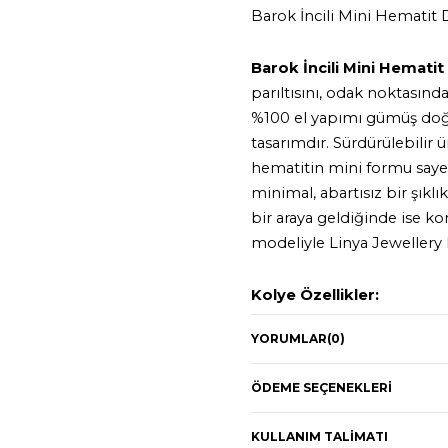
Barok İncili Mini Hematit 
Barok İncili Mini Hemati
parıltısını, odak noktasınd
%100 el yapımı gümüş doğal 
tasarımdır. Sürdürülebilir ür
hematitin mini formu saye
minimal, abartısız bir şıkl
bir araya geldiğinde ise ko
modeliyle Linya Jewellery k
Kolye Özellikler:
YORUMLAR
(0)
925 ayar gümüş
ÖDEME SEÇENEKLERI
22K Altın kaplama
Kolye Uzunluğu: 42cm
KULLANIM TALIMATI