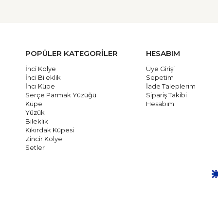
POPÜLER KATEGORİLER
HESABIM
İnci Kolye
Üye Girişi
İnci Bileklik
Sepetim
İnci Küpe
İade Taleplerim
Serçe Parmak Yüzüğü
Sipariş Takibi
Küpe
Hesabım
Yüzük
Bileklik
Kıkırdak Küpesi
Zincir Kolye
Setler