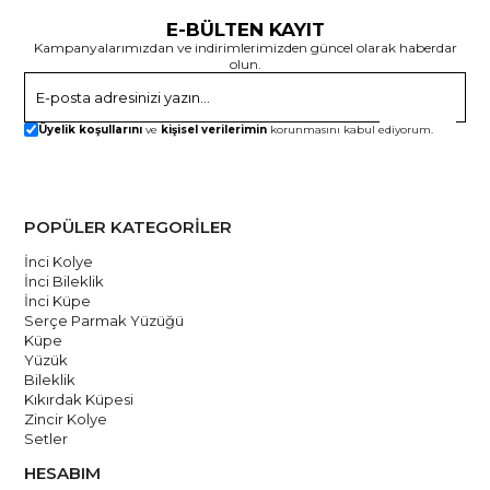
E-BÜLTEN KAYIT
Kampanyalarımızdan ve indirimlerimizden güncel olarak haberdar
olun.
Gönder
Üyelik koşullarını
ve
kişisel verilerimin
korunmasını kabul ediyorum.
POPÜLER KATEGORİLER
İnci Kolye
İnci Bileklik
İnci Küpe
Serçe Parmak Yüzüğü
Küpe
Yüzük
Bileklik
Kıkırdak Küpesi
Zincir Kolye
Setler
HESABIM