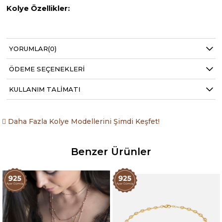
Kolye Özellikler:
925 ayar gümüş
YORUMLAR
(0)
22K Altın kaplama
ÖDEME SEÇENEKLERI
Kolye Uzunluğu: 42cm
9.40gr
Kolye Yaklaşık Gramajı:
KULLANIM TALIMATI
Zirkon taş kullanılmıştır
Daha Fazla Kolye Modellerini Şimdi Keşfet!
Benzer Ürünler