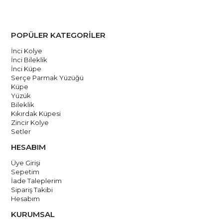
POPÜLER KATEGORİLER
İnci Kolye
İnci Bileklik
İnci Küpe
Serçe Parmak Yüzüğü
Küpe
Yüzük
Bileklik
Kıkırdak Küpesi
Zincir Kolye
Setler
HESABIM
Üye Girişi
Sepetim
İade Taleplerim
Sipariş Takibi
Hesabım
KURUMSAL