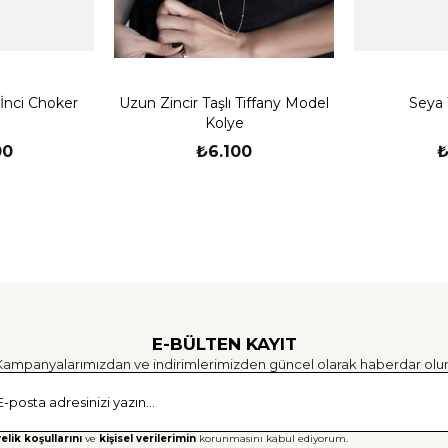
 İnci Choker
Uzun Zincir Taşlı Tiffany Model
Seya 
Kolye
00
₺6.100
₺
E-BÜLTEN KAYIT
Kampanyalarımızdan ve indirimlerimizden güncel olarak haberdar olun
Gönd
elik koşullarını
ve
kişisel verilerimin
korunmasını kabul ediyorum.