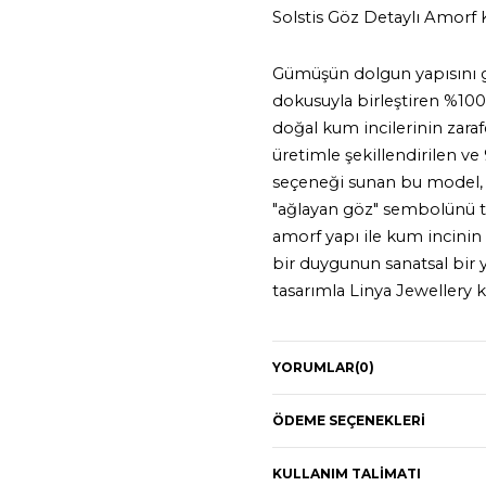
Solstis Göz Detaylı Amorf
Gümüşün dolgun yapısını g
dokusuyla birleştiren %100
doğal kum incilerinin zaraf
üretimle şekillendirilen v
seçeneği sunan bu model,
"ağlayan göz" sembolünü t
amorf yapı ile kum incinin
bir duygunun sanatsal bir 
tasarımla Linya Jewellery k
Kolye Özellikler:
YORUMLAR
(0)
925 ayar gümüş
ÖDEME SEÇENEKLERI
22K Altın kaplama
KULLANIM TALIMATI
Kolye Uzunluğu: 35cm