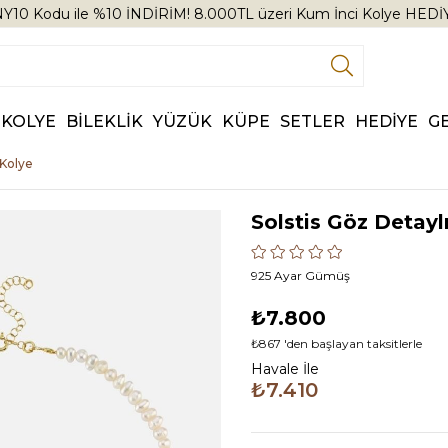
Y10 Kodu ile %10 İNDİRİM! 8.000TL üzeri Kum İnci Kolye HEDİ
KOLYE
BİLEKLİK
YÜZÜK
KÜPE
SETLER
HEDİYE
G
 Kolye
Solstis Göz Detayl
925 Ayar Gümüş
₺7.800
₺867
'den başlayan taksitlerle
Havale İle
₺7.410