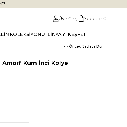
YE!
Üye Girişi
Sepetim
0
ELİN KOLEKSİYONU
LİNYA'YI KEŞFET
< < Önceki Sayfaya Dön
ı Amorf Kum İnci Kolye