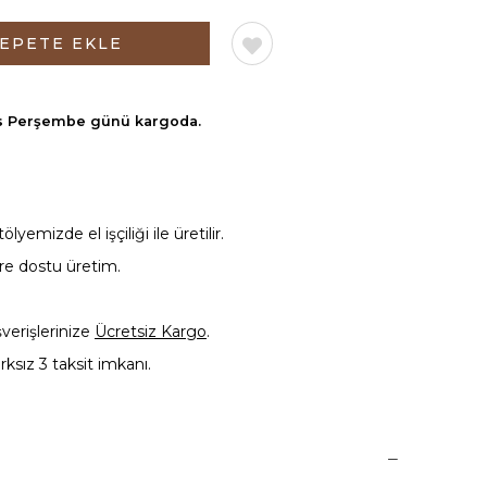
s Perşembe günü
kargoda.
yemizde el işçiliği ile üretilir.
vre dostu üretim.
şverişlerinize
Ücretsiz Kargo
.
rksız 3 taksit imkanı.