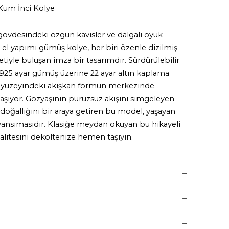
 Kum İnci Kolye
övdesindeki özgün kavisler ve dalgalı oyuk
 el yapımı gümüş kolye, her biri özenle dizilmiş
etiyle buluşan imza bir tasarımdır. Sürdürülebilir
e 925 ayar gümüş üzerine 22 ayar altın kaplama
 yüzeyindeki akışkan formun merkezinde
aşıyor. Gözyaşının pürüzsüz akışını simgeleyen
 doğallığını bir araya getiren bu model, yaşayan
yansımasıdır. Klasiğe meydan okuyan bu hikayeli
alitesini dekoltenize hemen taşıyın.
 + 5cm uzatma