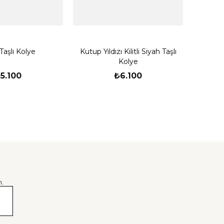
Deniz
Taşlı Kolye
Kutup Yıldızı Kilitli Siyah Taşlı
Kolye
5.100
₺6.100
.
er