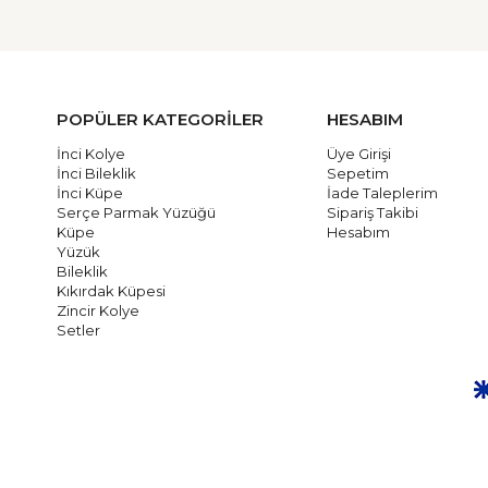
POPÜLER KATEGORİLER
HESABIM
İnci Kolye
Üye Girişi
İnci Bileklik
Sepetim
İnci Küpe
İade Taleplerim
Serçe Parmak Yüzüğü
Sipariş Takibi
Küpe
Hesabım
Yüzük
Bileklik
Kıkırdak Küpesi
Zincir Kolye
Setler