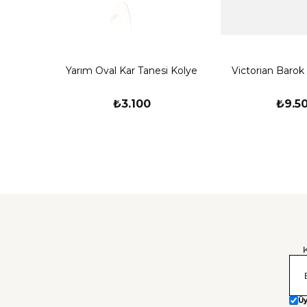
Yarım Oval Kar Tanesi Kolye
Victorian Barok
₺3.100
₺9.5
Üy