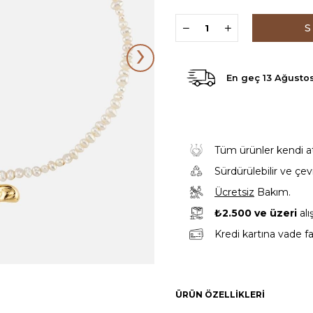
›
En geç
13 Ağusto
Tüm ürünler kendi atöl
Sürdürülebilir ve çe
Ücretsiz
Bakım.
₺2.500 ve üzeri
alı
Kredi kartına vade fa
ÜRÜN ÖZELLIKLERI