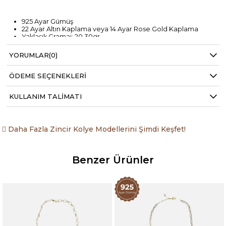
925 Ayar Gümüş
22 Ayar Altın Kaplama veya 14 Ayar Rose Gold Kaplama
Yaklaşık Gramaj: 20,30gr
Yaklaşık kolye uzunluğu: 40 cm
Kolyenin özel tasarlanmış kanca şeklindeki kilidi kolyenin ön
YORUMLAR
(0)
kısmında yer alır.
Teslim süresi sipariş yoğunluğuna göre 3 ila 5 iş günü
arasında değişmektedir.
ÖDEME SEÇENEKLERI
KULLANIM TALIMATI
Tek olarak satılmaktadır.
Kullanım Talimatı:
Daha Fazla Zincir Kolye Modellerini Şimdi Keşfet!
Temizlik: Kolyenizi temizlemek için yumuşak bir temizlik bezi
veya özel mücevher temizleme bezi kullanmanızı öneririz. Sert
Benzer Ürünler
ve aşındırıcı maddeler içeren temizlik malzemeleri
kullanmaktan kaçının.
Saklama: Kolyenizi kullanmadığınız zamanlarda, ayrı bir
mücevher kutusu veya takı çantasında saklamanızı tavsiye
ederiz. Bu, Kolyenizin çizilmesini veya hasar görmesini