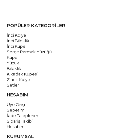
Ücretsiz Kargo
POPÜLER KATEGORİLER
İnci Kolye
İnci Bileklik
İnci Küpe
Serçe Parmak Yüzüğü
Küpe
Yüzük
Bileklik
Kıkırdak Küpesi
Zincir Kolye
Setler
HESABIM
Üye Girişi
Sepetim
İade Taleplerim
Sipariş Takibi
Hesabım
KURUMSAL