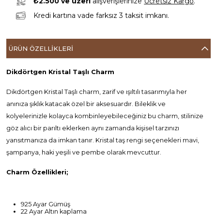
₺2.500 ve üzeri
alışverişlerinize
Ücretsiz Kargo
.
Kredi kartına vade farksız 3 taksit imkanı.
ÜRÜN ÖZELLIKLERI
Dikdörtgen Kristal Taşlı Charm
Dikdörtgen Kristal Taşlı charm, zarif ve ışıltılı tasarımıyla her
anınıza şıklık katacak özel bir aksesuardır. Bileklik ve
kolyelerinizle kolayca kombinleyebileceğiniz bu charm, stilinize
göz alıcı bir parıltı eklerken aynı zamanda kişisel tarzınızı
yansıtmanıza da imkan tanır. Kristal taş rengi seçenekleri mavi,
şampanya, haki yeşili ve pembe olarak mevcuttur.
Charm Özellikleri;
925 Ayar Gümüş
22 Ayar Altın kaplama