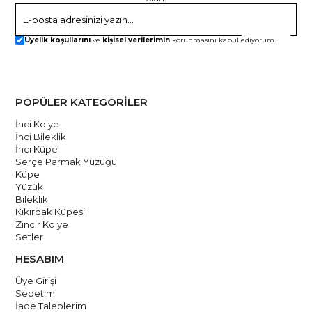
Gönder
Üyelik koşullarını
ve
kişisel verilerimin
korunmasını kabul ediyorum.
POPÜLER KATEGORİLER
İnci Kolye
İnci Bileklik
İnci Küpe
Serçe Parmak Yüzüğü
Küpe
Yüzük
Bileklik
Kıkırdak Küpesi
Zincir Kolye
Setler
HESABIM
Üye Girişi
Sepetim
İade Taleplerim