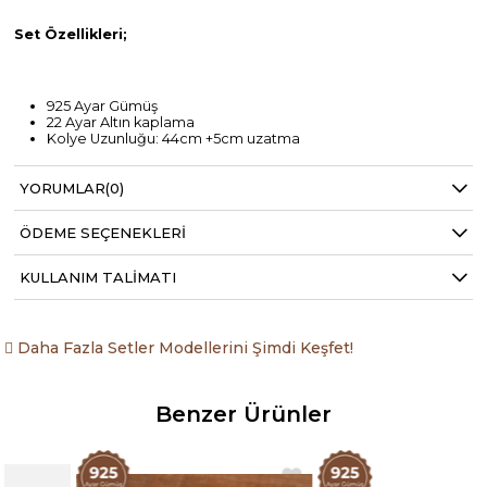
Set Özellikleri;
925 Ayar Gümüş
22 Ayar Altın kaplama
Kolye Uzunluğu: 44cm +5cm uzatma
Kolye Gramaj: 3.55gr
Taş Renkleri: Şampanya, Haki Yeşili, Pembe, Beyaz
YORUMLAR
(0)
ÖDEME SEÇENEKLERI
KULLANIM TALIMATI
Daha Fazla Setler Modellerini Şimdi Keşfet!
Benzer Ürünler