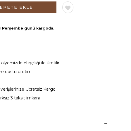
s Perşembe günü
kargoda.
yemizde el işçiliği ile üretilir.
vre dostu üretim.
şverişlerinize
Ücretsiz Kargo
.
rksız 3 taksit imkanı.