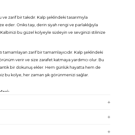
u ve zarif bir takıdır. Kalp şeklindeki tasarımıyla
 eder. Oniks taşı, derin siyah rengi ve parlaklığıyla
. Kalbinizi bu güzel kolyeyle süsleyin ve sevginizi stilinize
ınızı tamamlayan zarif bir tamamlayıcıdır. Kalp şeklindeki
 görünüm verir ve size zarafet katmaya yardımcı olur. Bu
mantik bir dokunuş ekler. Hem günlük hayatta hem de
iz bu kolye, her zaman şık görünmenizi sağlar.
leri:
tır.