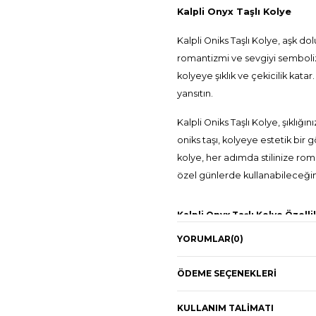
Kalpli Onyx Taşlı Kolye
Kalpli Oniks Taşlı Kolye, aşk dol
romantizmi ve sevgiyi sembolize
kolyeye şıklık ve çekicilik katar
yansıtın.
Kalpli Oniks Taşlı Kolye, şıklığ
oniks taşı, kolyeye estetik bir
kolye, her adımda stilinize ro
özel günlerde kullanabileceğin
Kalpli Onyx Taşlı Kolye Özellik
YORUMLAR
(0)
925 ayar gümüş
22K altın kaplama
ÖDEME SEÇENEKLERI
Kolye Rengi: Altın
Gerçek oniks taşla yapılmış
KULLANIM TALIMATI