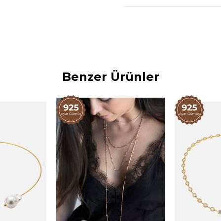
Yaklaşık Gramaj: 30,23 gr
Yaklaşık kolye uzunluğu: 5
cm farklılık gösterebilir.)
Uzunluğu ayarlanabilirdir 
Teslim süresi sipariş yoğun
değişmektedir.
Benzer Ürünler
Tek olarak satılmaktadır.
Kullanım Talimatı:
Temizlik: Kolyenizi temizlemek
temizleme bezi kullanmanızı öne
malzemeleri kullanmaktan kaçı
Saklama: Kolyenizi kullanmadığ
çantasında saklamanızı tavsiye 
önlemeye yardımcı olacaktır. A
ettirmemeye özen gösterin.