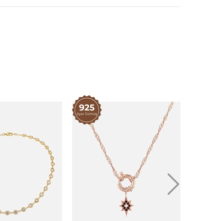
0 cm (Doğal taşlarla yapıldığı için kolye uzunluğu birkaç
(Kolyenin arkasında yer alan 2 cm’lik uzatma ile)
luğuna göre 3 ila 5 iş günü arasında
 için yumuşak bir temizlik bezi veya özel mücevher
ririz. Sert ve aşındırıcı maddeler içeren temizlik
nın.
ınız zamanlarda, ayrı bir mücevher kutusu veya takı
ederiz. Bu, Kolyenizin çizilmesini veya hasar görmesini
yrıca, mücevherlerinizi diğer sert cisimlerle temas