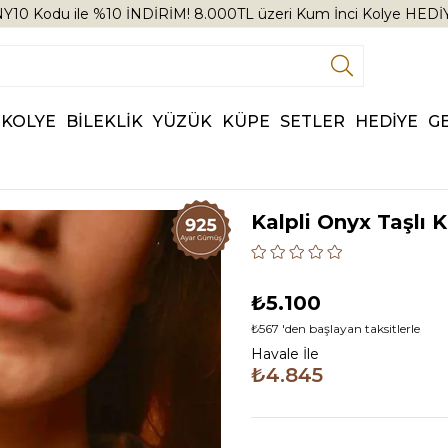
Y10 Kodu ile %10 İNDİRİM! 8.000TL üzeri Kum İnci Kolye HEDİ
KOLYE
BİLEKLİK
YÜZÜK
KÜPE
SETLER
HEDİYE
G
Kalpli Onyx Taşlı 
₺5.100
₺567
'den başlayan taksitlerle
Havale İle
₺4.845