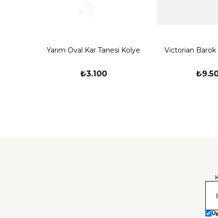
Yarım Oval Kar Tanesi Kolye
Victorian Barok
₺3.100
₺9.5
Üy