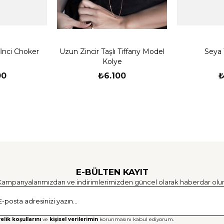
Parfüm ve Kimyasallar: Kolyeniz
ürünlerin doğrudan temasından 
verebileceğini unutmayın. Bunl
alma veya spor yapma gibi akt
 İnci Choker
Uzun Zincir Taşlı Tiffany Model
Seya 
Kolye
Darbelere Karşı Dikkat: Kolye
00
₺6.100
₺
Egzersiz yaparken, ağır eşyala
Kolyenizi çıkarmayı düşünebili
üretilmekte ve kalite standartla
Talimatlarımızı takip ederek bu 
El yapımıdır.
Ücretsiz Kargo
E-BÜLTEN KAYIT
Kampanyalarımızdan ve indirimlerimizden güncel olarak haberdar olun
Gönd
elik koşullarını
ve
kişisel verilerimin
korunmasını kabul ediyorum.