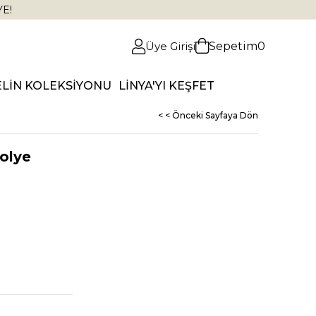
YE!
Üye Girişi
Sepetim
0
ELİN KOLEKSİYONU
LİNYA'YI KEŞFET
< < Önceki Sayfaya Dön
Kolye