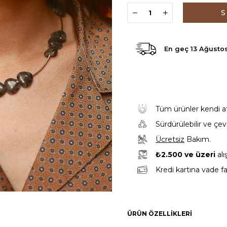
›
En geç
13 Ağusto
Tüm ürünler kendi atöl
Sürdürülebilir ve çe
Ücretsiz
Bakım.
₺2.500 ve üzeri
alı
Kredi kartına vade fa
ÜRÜN ÖZELLIKLERI