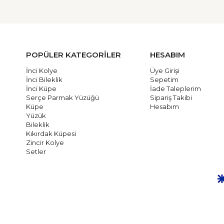
POPÜLER KATEGORİLER
HESABIM
İnci Kolye
Üye Girişi
İnci Bileklik
Sepetim
İnci Küpe
İade Taleplerim
Serçe Parmak Yüzüğü
Sipariş Takibi
Küpe
Hesabım
Yüzük
Bileklik
Kıkırdak Küpesi
Zincir Kolye
Setler