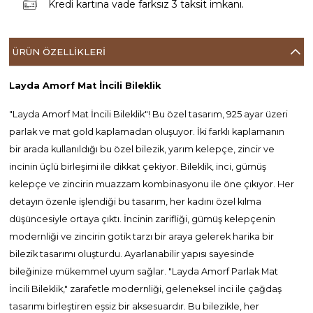
Kredi kartına vade farksız 3 taksit imkanı.
ÜRÜN ÖZELLIKLERI
Layda Amorf Mat İncili Bileklik
"Layda Amorf Mat İncili Bileklik"! Bu özel tasarım, 925 ayar üzeri
parlak ve mat gold kaplamadan oluşuyor. İki farklı kaplamanın
bir arada kullanıldığı bu özel bilezik, yarım kelepçe, zincir ve
incinin üçlü birleşimi ile dikkat çekiyor. Bileklik, inci, gümüş
kelepçe ve zincirin muazzam kombinasyonu ile öne çıkıyor. Her
detayın özenle işlendiği bu tasarım, her kadını özel kılma
düşüncesiyle ortaya çıktı. İncinin zarifliği, gümüş kelepçenin
modernliği ve zincirin gotik tarzı bir araya gelerek harika bir
bilezik tasarımı oluşturdu. Ayarlanabilir yapısı sayesinde
bileğinize mükemmel uyum sağlar. "Layda Amorf Parlak Mat
İncili Bileklik," zarafetle modernliği, geleneksel inci ile çağdaş
tasarımı birleştiren eşsiz bir aksesuardır. Bu bilezikle, her