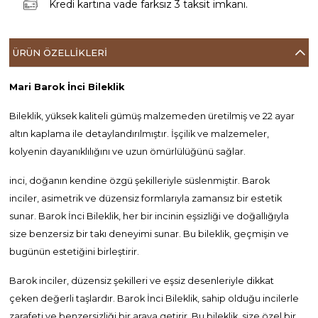
Kredi kartına vade farksız 3 taksit imkanı.
ÜRÜN ÖZELLIKLERI
Mari Barok İnci Bileklik
Bileklik, yüksek kaliteli gümüş malzemeden üretilmiş ve 22 ayar
altın kaplama ile detaylandırılmıştır. İşçilik ve malzemeler,
kolyenin dayanıklılığını ve uzun ömürlülüğünü sağlar.
inci, doğanın kendine özgü şekilleriyle süslenmiştir. Barok
inciler, asimetrik ve düzensiz formlarıyla zamansız bir estetik
sunar. Barok İnci Bileklik, her bir incinin eşsizliği ve doğallığıyla
size benzersiz bir takı deneyimi sunar. Bu bileklik, geçmişin ve
bugünün estetiğini birleştirir.
Barok inciler, düzensiz şekilleri ve eşsiz desenleriyle dikkat
çeken değerli taşlardır. Barok İnci Bileklik, sahip olduğu incilerle
zarafeti ve benzersizliği bir araya getirir. Bu bileklik, size özel bir