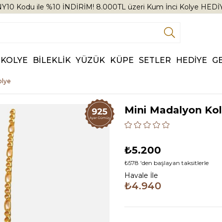
Y10 Kodu ile %10 İNDİRİM! 8.000TL üzeri Kum İnci Kolye HEDİ
KOLYE
BİLEKLİK
YÜZÜK
KÜPE
SETLER
HEDİYE
G
olye
Mini Madalyon Ko
₺5.200
₺578
'den başlayan taksitlerle
Havale İle
₺4.940