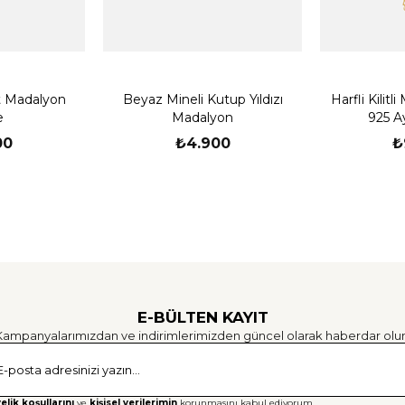
verebileceğini unutmayın. Bunl
alma veya spor yapma gibi akt
Darbelere Karşı Dikkat: Kolye
Egzersiz yaparken, ağır eşyala
t Madalyon
Beyaz Mineli Kutup Yıldızı
Harfli Kilitl
Kolyenizi çıkarmayı düşünebili
e
Madalyon
925 A
üretilmekte ve kalite standartla
00
₺4.900
₺
Talimatlarımızı takip ederek bu 
El yapımıdır.
Ücretsiz Kargo
E-BÜLTEN KAYIT
Kampanyalarımızdan ve indirimlerimizden güncel olarak haberdar olun
Gönd
elik koşullarını
ve
kişisel verilerimin
korunmasını kabul ediyorum.