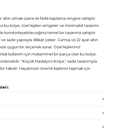
 altın olmak üzere iki farklı kaplama rengine sahiptir.
z bu kolye, özel kişileri simgeler ve minimalist tasarımı
izle kombinleyebileceğiniz temel bir tasarıma sahiptir.
ve sade yapısıyla dikkat çeker. Gümüş ve 22 ayar altın
inize uygun bir seçenek sunar. Özel kişilerinizi
lük kullanım için mükemmel bir parça olan bu kolye,
binlenebilir. "Küçük Madalyon Kolye," sade tasarımıyla
ir takıdır. Hayatınızın önemli kişilerini taşımak için
leri:
 Gold, Parlak Gümüş