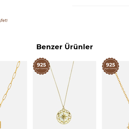
Teslim süresi sipariş yoğun
fet!
değişmektedir.
Tek olarak satılmaktadır.
Benzer Ürünler
Kullanım Talimatı:
Temizlik: Kolyenizi temizlemek
temizleme bezi kullanmanızı öne
malzemeleri kullanmaktan kaçı
Saklama: Kolyenizi kullanmadığ
çantasında saklamanızı tavsiye 
önlemeye yardımcı olacaktır. A
ettirmemeye özen gösterin.
Parfüm ve Kimyasallar: Kolyeniz
ürünlerin doğrudan temasından 