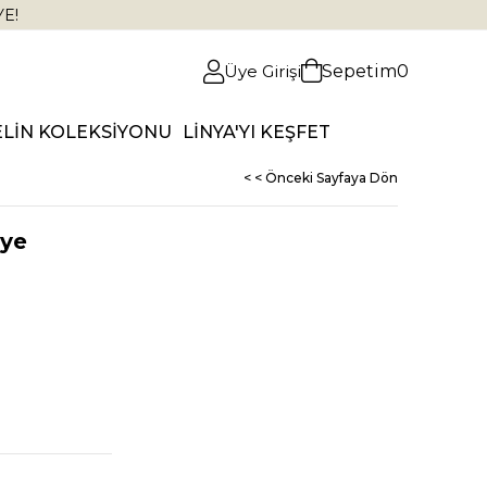
YE!
Üye Girişi
Sepetim
0
ELİN KOLEKSİYONU
LİNYA'YI KEŞFET
< < Önceki Sayfaya Dön
lye