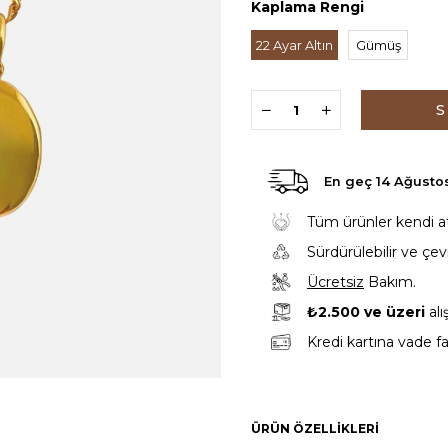
Kaplama Rengi
22 Ayar Altın
Gümüş
En geç
14 Ağust
Tüm ürünler kendi atöl
Sürdürülebilir ve çe
Ücretsiz
Bakım.
₺2.500 ve üzeri
alı
Kredi kartına vade fa
ÜRÜN ÖZELLIKLERI