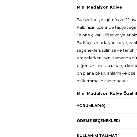
Mini Madalyon Kolye
Bu özel kolye, gümüş ve 22 ayar
Kalbinizin üzerinde taşıyacağını
ile öne çıkar. Diğer kolyelerin
Bu küçük madalyon kolye, zarif 
seçenekleri, stilinize ve tercih
simgelerken, aynı zamanda gün
diğer takılarınızla rahatça kom
ön plana çıkan, anlamlı ve özel b
mükemmel bir seçenektir.
Mini Madalyon Kolye Özellik
YORUMLAR
(0)
925 Ayar Gümüş
ÖDEME SEÇENEKLERI
22 Ayar Altın kaplama
Kaplama Renkleri: Parlak
KULLANIM TALIMATI
Kolye Uzunluğu: 50cm