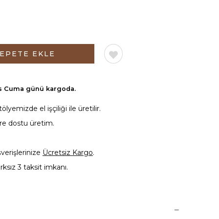
os Cuma günü
kargoda.
yemizde el işçiliği ile üretilir.
vre dostu üretim.
şverişlerinize
Ücretsiz Kargo
.
rksız 3 taksit imkanı.