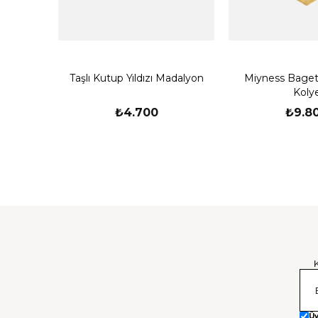
Taşlı Kutup Yıldızı Madalyon
Miyness Bage
Koly
₺4.700
₺9.8
Üy