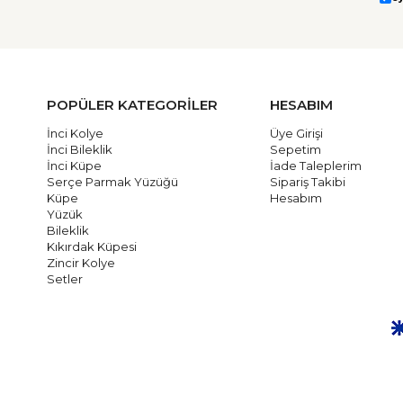
POPÜLER KATEGORİLER
HESABIM
İnci Kolye
Üye Girişi
İnci Bileklik
Sepetim
İnci Küpe
İade Taleplerim
Serçe Parmak Yüzüğü
Sipariş Takibi
Küpe
Hesabım
Yüzük
Bileklik
Kıkırdak Küpesi
Zincir Kolye
Setler