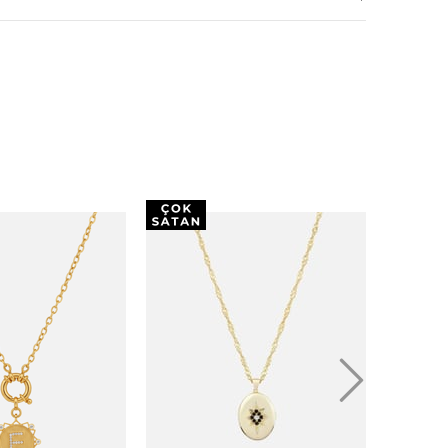
luğuna göre 3 ila 5 iş günü arasında
 için yumuşak bir temizlik bezi veya özel mücevher
ririz. Sert ve aşındırıcı maddeler içeren temizlik
nın.
ınız zamanlarda, ayrı bir mücevher kutusu veya takı
ederiz. Bu, Kolyenizin çizilmesini veya hasar görmesini
yrıca, mücevherlerinizi diğer sert cisimlerle temas
i kullanırken parfüm, losyon, saç spreyi gibi kimyasal
kaçının. Bu tür kimyasalların mücevherinize zarar