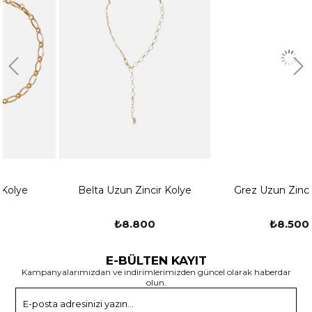
kullanmaktan kaçının.
Saklama: Kolyenizi kullanmadığınız zamanlarda, ayrı bir
mücevher kutusu veya takı çantasında saklamanızı tavsiye
ederiz. Bu, Kolyenizin çizilmesini veya hasar görmesini
önlemeye yardımcı olacaktır. Ayrıca, mücevherlerinizi diğer sert
cisimlerle temas ettirmemeye özen gösterin.
Parfüm ve Kimyasallar: Kolyenizi kullanırken parfüm, losyon, saç
spreyi gibi kimyasal ürünlerin doğrudan temasından kaçının. Bu
tür kimyasalların mücevherinize zarar verebileceğini unutmayın.
Belta Uzun Zincir Kolye
Grez Uzun Zincir Kolye
Bunların yanı sıra, Kolyenizi çıkarmadan önce yüzme, duş alma
veya spor yapma gibi aktivitelerde kullanmamaya özen
₺8.800
₺8.500
gösterin.
E-BÜLTEN KAYIT
Darbelere Karşı Dikkat: Kolyenizi sürtünme veya darbelerden
Kampanyalarımızdan ve indirimlerimizden güncel olarak haberdar
korumanız önemlidir. Egzersiz yaparken, ağır eşyalar taşırken
olun.
veya sert yüzeylere temas ettiğinizde Kolyenizi çıkarmayı
Gönder
düşünebilirsiniz.Kendi atölyemizde ustalarımız tarafından