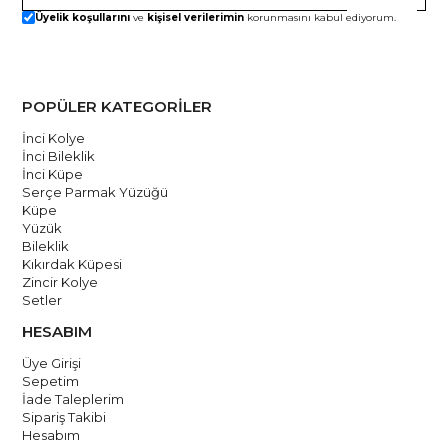
Üyelik koşullarını
ve
kişisel verilerimin
korunmasını kabul ediyorum.
üretilmekte ve kalite standartlarına uygun olarak el işçiliği ile
yapılmaktadır. Talimatlarımızı takip ederek bu özel kolyenin
güzelliğini uzun süre koruyabilirsiniz.
POPÜLER KATEGORİLER
El yapımıdır.
İnci Kolye
İnci Bileklik
Ücretsiz Kargo
İnci Küpe
Serçe Parmak Yüzüğü
Küpe
Yüzük
Bileklik
Kıkırdak Küpesi
Zincir Kolye
Setler
HESABIM
Üye Girişi
Sepetim
İade Taleplerim
Sipariş Takibi
Hesabım