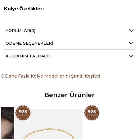
Kolye Özellikler:
925 ayar gümüş
YORUMLAR
(0)
22K Altın kaplama
ÖDEME SEÇENEKLERI
Kolye Uzunluğu: 42cm
KULLANIM TALIMATI
Kaplan Gözü doğal taş kullanılmıştır.
Daha Fazla Kolye Modellerini Şimdi Keşfet!
Benzer Ürünler