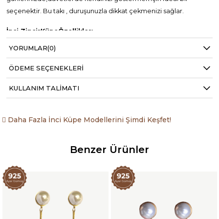
seçenektir. Bu takı , duruşunuzla dikkat çekmenizi sağlar.
İnci ZincirKüpeÖzellikler
:
YORUMLAR
(0)
925 ayar gümüş
ÖDEME SEÇENEKLERI
22K Altın kaplama
KULLANIM TALIMATI
Yaklaşık Gramaj: 11.50gr
Gerçek incilerle detaylandırılmıştır.
Daha Fazla İnci Küpe Modellerini Şimdi Keşfet!
Teslim süresi sipariş yoğunluğuna göre 5 ila 7 iş günü
arasında değişmektedir.
Benzer Ürünler
Çift olarak satılmaktadır.