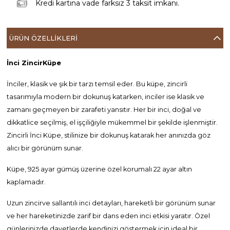
Kredi kartına vade farksız 3 taksit imkanı.
ÜRÜN ÖZELLIKLERI
İnci ZincirKüpe
İnciler, klasik ve şık bir tarzı temsil eder. Bu küpe, zincirli
tasarımıyla modern bir dokunuş katarken, inciler ise klasik ve
zamanı geçmeyen bir zarafeti yansıtır. Her bir inci, doğal ve
dikkatlice seçilmiş, el işçiliğiyle mükemmel bir şekilde işlenmiştir.
Zincirli İnci Küpe, stilinize bir dokunuş katarak her anınızda göz
alıcı bir görünüm sunar.
Küpe, 925 ayar gümüş üzerine özel korumalı 22 ayar altın
kaplamadır.
Uzun zincirve sallantılı inci detayları, hareketli bir görünüm sunar
ve her hareketinizde zarif bir dans eden inci etkisi yaratır. Özel
günlerinizde,davetlerde kendinizi göstermek için ideal bir