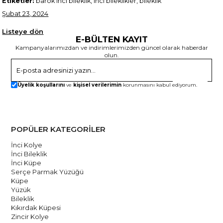
Etiketler:
barok inci bileklik, inci bileklikler, bileklik
Şubat 23, 2024
Listeye dön
E-BÜLTEN KAYIT
Kampanyalarımızdan ve indirimlerimizden güncel olarak haberdar
olun.
Gönder
Üyelik koşullarını
ve
kişisel verilerimin
korunmasını kabul ediyorum.
POPÜLER KATEGORİLER
İnci Kolye
İnci Bileklik
İnci Küpe
Serçe Parmak Yüzüğü
Küpe
Yüzük
Bileklik
Kıkırdak Küpesi
Zincir Kolye